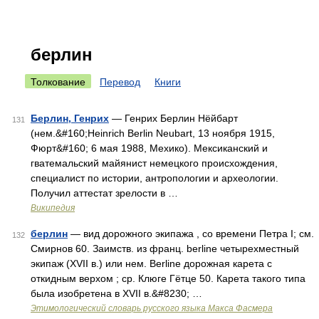
берлин
Толкование
Перевод
Книги
Берлин, Генрих
— Генрих Берлин Нёйбарт
131
(нем.&#160;Heinrich Berlin Neubart, 13 ноября 1915,
Фюрт&#160; 6 мая 1988, Мехико). Мексиканский и
гватемальский майянист немецкого происхождения,
специалист по истории, антропологии и археологии.
Получил аттестат зрелости в …
Википедия
берлин
— вид дорожного экипажа , со времени Петра I; см.
132
Смирнов 60. Заимств. из франц. berline четырехместный
экипаж (XVII в.) или нем. Berline дорожная карета с
откидным верхом ; ср. Клюге Гётце 50. Карета такого типа
была изобретена в XVII в.&#8230; …
Этимологический словарь русского языка Макса Фасмера